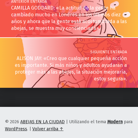
ANTERIOR ENTRADA
CAMILLA GODDARD: «La actitud de la gente ha
cambiado mucho en Londres en los últimos diez
años y ahora que la gente está acostumbrada a las
abejas, se muestra muy concienciada».
SIGUIENTE ENTRADA
ALISON JAY: «Creo que cualquier pequeña acción
es importante. Si más niños y adultos ayudaran a
proteger más a las abejas, la situación mejoraría,
estoy segura».
© 2026
ABEJAS EN LA CIUDAD
|
Utilizando el tema
Modern
para
WordPress
.
|
Volver arriba ↑
Instagram
Spotify
Volver arriba ↑