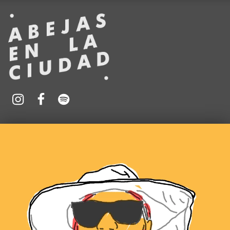
ABEJAS EN LA CIUDAD
Oficina para la promoción urbana de la apicultura
Instagram
Spotify