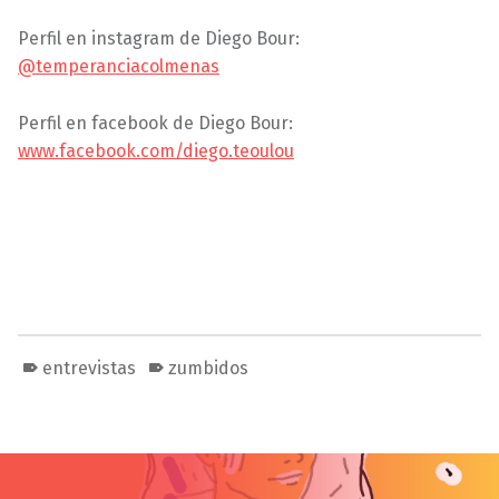
Perfil en instagram de Diego Bour:
@temperanciacolmenas
Perfil en facebook de Diego Bour:
www.facebook.com/diego.teoulou
entrevistas
zumbidos
Volver a la navegación principal
Navegación de entradas