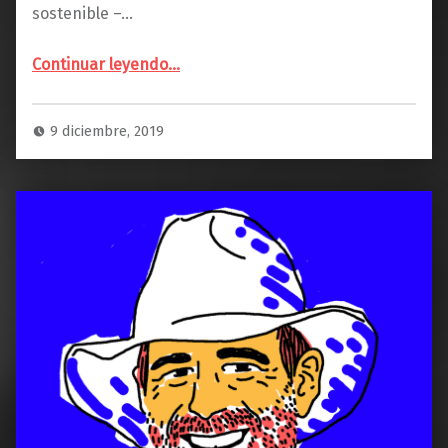
sostenible –…
Continuar leyendo
…
“LAURA LLONCH: «si aseguramos una previa formación y certificación de los apicultores, se implementan regulaciones para un buen manejo, y ante todo se realiza un claro aumento de flora melífera, ciudades como Barcelona y Madrid podrían convertirse en futuras sedes referentes en apicultura urbana».”
9 diciembre, 2019