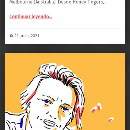
Melbourne (Australia). Desde Honey Fingers,…
Continuar leyendo
…
“NIC DOWSE: «continuamos hoy día praticando tradiciones ancestrales compartidas por humanos de todo el planeta».”
21 junio, 2021