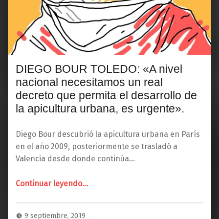
DIEGO BOUR TOLEDO: «A nivel
nacional necesitamos un real
decreto que permita el desarrollo de
la apicultura urbana, es urgente».
Diego Bour descubrió la apicultura urbana en París
en el año 2009, posteriormente se trasladó a
Valencia desde donde continúa…
Continuar leyendo
…
“DIEGO BOUR TOLEDO: «A nivel nacional necesitamos un real decreto que permita el desarrollo de la apicultura urbana, es urgente».”
9 septiembre, 2019