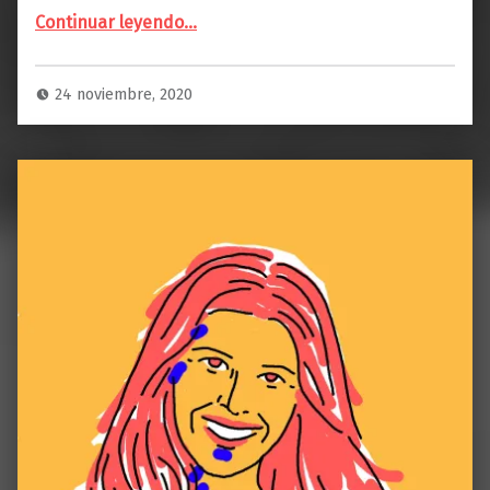
Continuar leyendo
…
“NADJA WRONA: «Las abejas cuentan con un mejor entorno y mejores provisiones de comida en la ciudad que en el campo, por eso en Alemania está permitida la apicultura urbana».”
24 noviembre, 2020