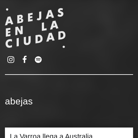
ABEJAS EN LA CIUDAD
Oficina para la promoción urbana de la apicultura
Instagram
Spotify
Author:
abejas
La Varroa llega a Australia.