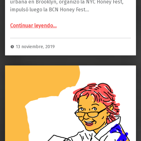
urbana en Brooklyn, organizó la NYC Honey Fest,
impulsó luego la BCN Honey Fest…
Continuar leyendo
…
“STEVE ROGENSTEIN: «Actualmente existe un interés creciente acerca de la situación de las abejas que deberíamos aprovechar y utilizar para involucrar a las personas, y que este interés no se desvanezca como pasa con otras modas pasajeras».”
13 noviembre, 2019