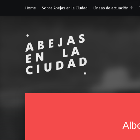
Home
Sobre Abejas en la Ciudad
Líneas de actuación
ABEJAS EN LA CIUDAD
Oficina para la promoción urbana de la apicultura
Albe