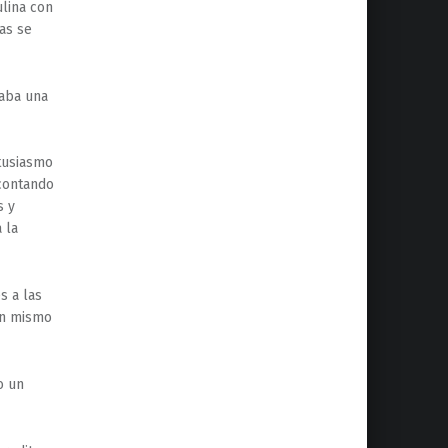
ulina con
as se
taba una
tusiasmo
 contando
s y
 la
s a las
 un mismo
o un