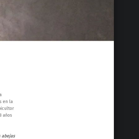
a
s en la
icultor
 8 años
s abejas