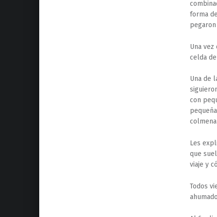
combinad
forma de
pegaron 
Una vez 
celda de
Una de l
siguieron
con pequ
pequeñas
colmena 
Les expl
que suel
viaje y c
Todos vi
ahumador