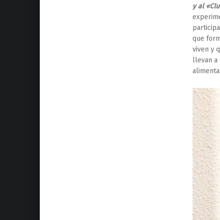
y al «Cl
experime
particip
que form
viven y 
llevan a
aliment