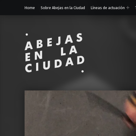
Home
Sobre Abejas en la Ciudad
Líneas de actuación
ABEJAS EN LA CIUDAD
Oficina para la promoción urbana de la apicultura