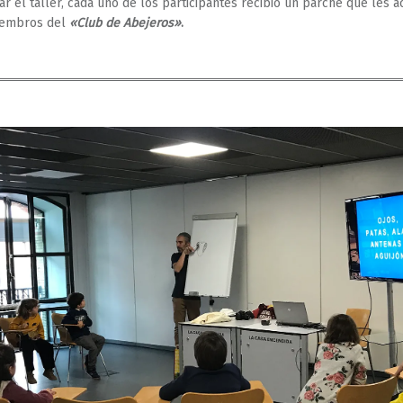
zar el taller, cada uno de los participantes recibió un parche que les a
embros del
«Club de Abejeros»
.