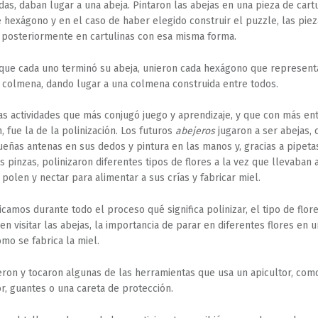
as, daban lugar a una abeja. Pintaron las abejas en una pieza de cart
 hexágono y en el caso de haber elegido construir el puzzle, las piez
posteriormente en cartulinas con esa misma forma.
que cada uno terminó su abeja, unieron cada hexágono que represen
 colmena, dando lugar a una colmena construida entre todos.
as actividades que más conjugó juego y aprendizaje, y que con más en
, fue la de la polinización. Los futuros
abejeros
jugaron a ser abejas,
eñas antenas en sus dedos y pintura en las manos y, gracias a pipeta
 pinzas, polinizaron diferentes tipos de flores a la vez que llevaban a
polen y nectar para alimentar a sus crías y fabricar miel.
icamos durante todo el proceso qué significa polinizar, el tipo de flore
en visitar las abejas, la importancia de parar en diferentes flores en
ómo se fabrica la miel.
eron y tocaron algunas de las herramientas que usa un apicultor, com
, guantes o una careta de protección.