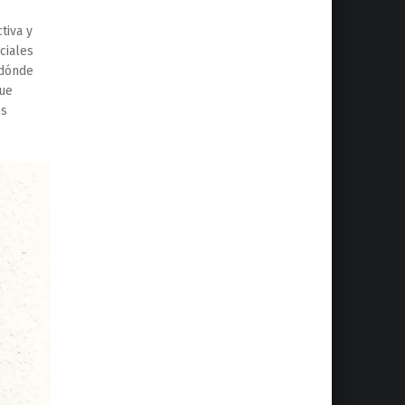
tiva y
ciales
 dónde
que
os