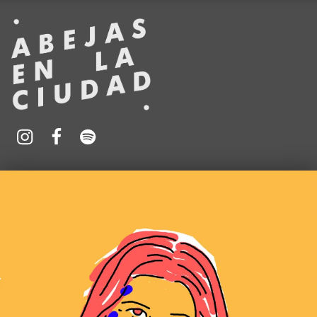
ABEJAS EN LA CIUDAD
Oficina para la promoción urbana de la apicultura
Instagram
Spotify